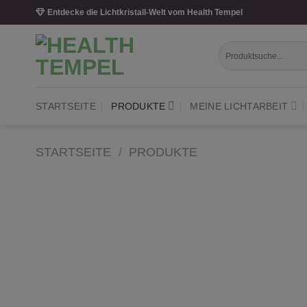
Skip
Entdecke die Lichtkristall-Welt vom Health Tempel
to
content
Suche
nach:
STARTSEITE
PRODUKTE
MEINE LICHTARBEIT
STARTSEITE
/
PRODUKTE