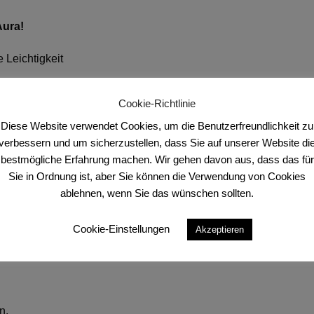
Aura!
e Leichtigkeit
Cookie-Richtlinie
Diese Website verwendet Cookies, um die Benutzerfreundlichkeit zu
nd und beflügelnd
verbessern und um sicherzustellen, dass Sie auf unserer Website di
bestmögliche Erfahrung machen. Wir gehen davon aus, dass das für
Sie in Ordnung ist, aber Sie können die Verwendung von Cookies
ablehnen, wenn Sie das wünschen sollten.
fungskristalle, und legen sie in dein Innerstes.
Cookie-Einstellungen
chdringt alles in dir. Du wirst eingetaucht in ein reinigendes 
Akzeptieren
ten – das Licht Gottes ist hier und jetzt, durchdringt und durchs
n.