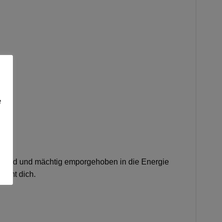
e
Lichtbad und mächtig emporgehoben in die Energie
trömt dich.