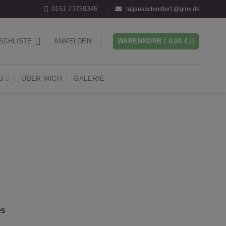
0151 23759345
tatjanaschindler1@gmx.de
SCHLISTE
ANMELDEN
WARENKORB /
0,00
€
S
ÜBER MICH
GALERIE
es