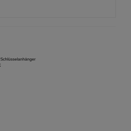
-Schlüsselanhänger
Auf die
Auf die
€
Wunschliste
Wunschlist
Octagon-Anhänger
35,00
€