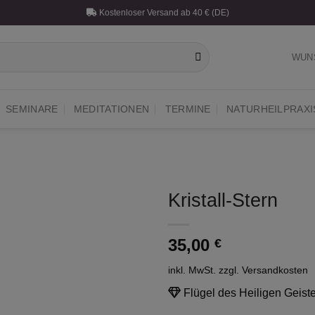
Kostenloser Versand ab 40 € (DE)
WUN
SEMINARE
MEDITATIONEN
TERMINE
NATURHEILPRAXI
Kristall-Stern
Auf die
35,00
Wunschliste
€
inkl. MwSt.
zzgl. Versandkosten
Flügel des Heiligen Geist