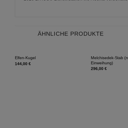
ÄHNLICHE PRODUKTE
Melchisedek-Stab (n
Elfen-Kugel
Auf die
Einweihung)
144,00
€
Wunschliste
296,00
€