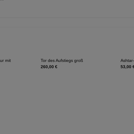
ur mit
Tor des Aufstiegs groß
Ashtar
Auf die
Auf die
260,00
€
53,00
Wunschliste
Wunschliste