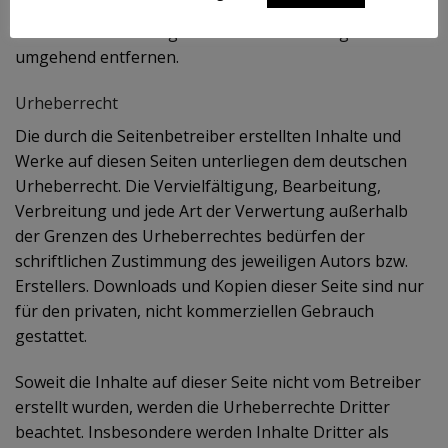
Rechtsverletzung nicht zumutbar. Bei Bekanntwerden
von Rechtsverletzungen werden wir derartige Links
umgehend entfernen.
Urheberrecht
Die durch die Seitenbetreiber erstellten Inhalte und
Werke auf diesen Seiten unterliegen dem deutschen
Urheberrecht. Die Vervielfältigung, Bearbeitung,
Verbreitung und jede Art der Verwertung außerhalb
der Grenzen des Urheberrechtes bedürfen der
schriftlichen Zustimmung des jeweiligen Autors bzw.
Erstellers. Downloads und Kopien dieser Seite sind nur
für den privaten, nicht kommerziellen Gebrauch
gestattet.
Soweit die Inhalte auf dieser Seite nicht vom Betreiber
erstellt wurden, werden die Urheberrechte Dritter
beachtet. Insbesondere werden Inhalte Dritter als