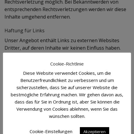
Rechtsverletzung möglich. Bei Bekanntwerden von
entsprechenden Rechtsverletzungen werden wir diese
Inhalte umgehend entfernen.
Haftung für Links
Unser Angebot enthält Links zu externen Websites
Dritter, auf deren Inhalte wir keinen Einfluss haben.
Deshalb können wir für diese fremden Inhalte auch
keine Gewähr übernehmen. Für die Inhalte der
Cookie-Richtlinie
verlinkten Seiten ist stets der jeweilige Anbieter oder
Diese Website verwendet Cookies, um die
Betreiber der Seiten verantwortlich. Die verlinkten
Benutzerfreundlichkeit zu verbessern und um
Seiten wurden zum Zeitpunkt der Verlinkung auf
sicherzustellen, dass Sie auf unserer Website die
mögliche Rechtsverstöße überprüft. Rechtswidrige
bestmögliche Erfahrung machen. Wir gehen davon aus,
Inhalte waren zum Zeitpunkt der Verlinkung nicht
dass das für Sie in Ordnung ist, aber Sie können die
erkennbar.
Verwendung von Cookies ablehnen, wenn Sie das
wünschen sollten.
Eine permanente inhaltliche Kontrolle der verlinkten
Seiten ist jedoch ohne konkrete Anhaltspunkte einer
Cookie-Einstellungen
Akzeptieren