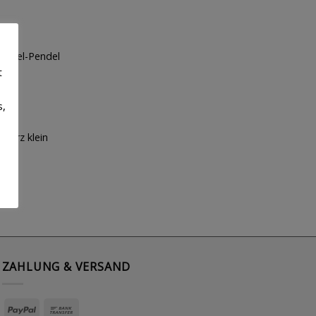
llengel-Pendel
Auf die
€
t
Wunschliste
s,
l-Herz klein
Auf die
€
Wunschliste
ZAHLUNG & VERSAND