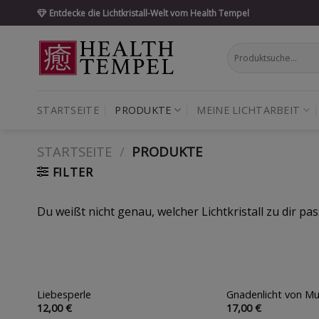
Skip
Entdecke die Lichtkristall-Welt vom Health Tempel
to
content
Suche
nach:
STARTSEITE
PRODUKTE
MEINE LICHTARBEIT
STARTSEITE
/
PRODUKTE
FILTER
Du weißt nicht genau, welcher Lichtkristall zu dir pas
Liebesperle
Gnadenlicht von Mu
Auf die
12,00
€
17,00
€
Wunschliste