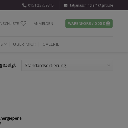
0151 23759345
tatjanaschindler1@gmx.de
NSCHLISTE
ANMELDEN
WARENKORB /
0,00
€
IS
ÜBER MICH
GALERIE
gezeigt
Energieperle
Auf die
€
Wunschliste