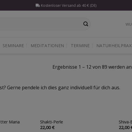
Kostenloser Versand ab 40 € (DE)
WU
SEMINARE
MEDITATIONEN
TERMINE
NATURHEILPRAX
Ergebnisse 1 – 12 von 89 werden an
st? Gerne pendele ich dies ganz individuell für dich aus.
tter Maria
Shakti-Perle
Shiva-
Auf die
Auf die
22,00
€
22,00
Wunschliste
Wunschliste