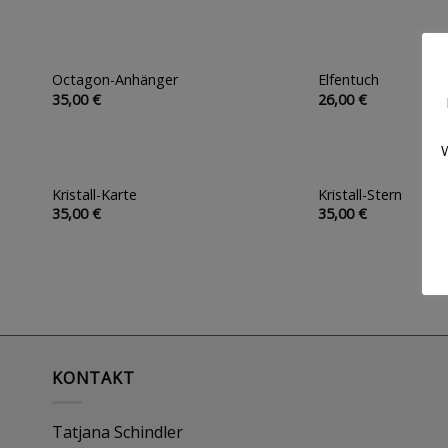
Octagon-Anhänger
Elfentuch
Auf die
35,00
€
26,00
€
Wunschliste
W
Kristall-Karte
Kristall-Stern
Auf die
35,00
€
35,00
€
Wunschliste
KONTAKT
Tatjana Schindler