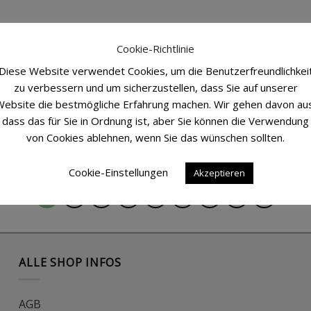
Cookie-Richtlinie
Delfin-Medaillon für Tiere
Krista
Auf die
Auf die
26,00
€
35,00
Diese Website verwendet Cookies, um die Benutzerfreundlichkei
Wunschliste
Wunschliste
zu verbessern und um sicherzustellen, dass Sie auf unserer
ebsite die bestmögliche Erfahrung machen. Wir gehen davon au
dass das für Sie in Ordnung ist, aber Sie können die Verwendung
Liebesperlen-Ohrringe
Kristal
von Cookies ablehnen, wenn Sie das wünschen sollten.
Auf die
Auf die
35,00
€
35,00
Wunschliste
Wunschliste
Cookie-Einstellungen
Akzeptieren
1
2
3
4
…
6
7
8
ALLE SHOP INFOS
AGB