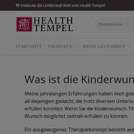
Skip
Entdecke die Lichtkristall-Welt vom Health Tempel
to
content
Suche
nach:
STARTSEITE
PRODUKTE
MEINE LICHTARBEIT
Was ist die Kinderwu
Meine jahrelangen Erfahrungen haben mich gelehr
all diejenigen gedacht, die trotz diversen Unt
erfüllen konnten. Wenn Sie die Kinderwunsch-T
Wunsch möglichst zeitnah erfüllen zu können.
Ein ausgewogenes Therapiekonzept besteht aus 