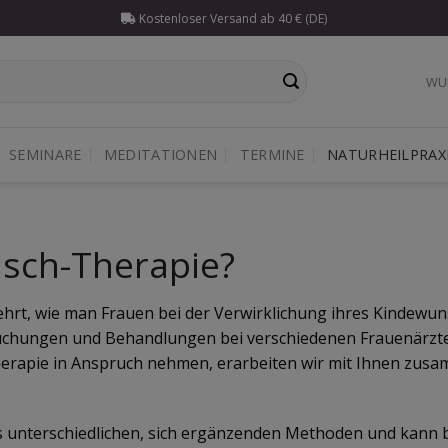
Kostenloser Versand ab 40 € (DE)
WU
SEMINARE
MEDITATIONEN
TERMINE
NATURHEILPRAX
nsch-Therapie?
t, wie man Frauen bei der Verwirklichung ihres Kindewunsch
ersuchungen und Behandlungen bei verschiedenen Frauenärzt
herapie in Anspruch nehmen, erarbeiten wir mit Ihnen zus
unterschiedlichen, sich ergänzenden Methoden und kann be