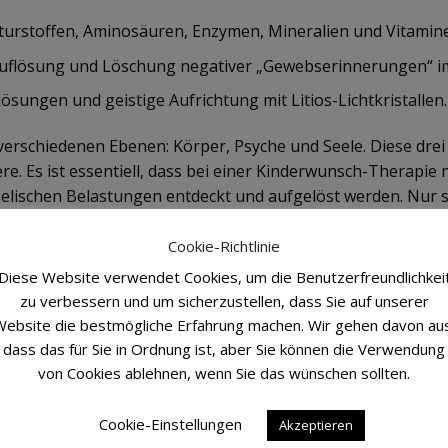
turstoffen, Aminosäuren, Enzymen, Mineralien und Vitamin
flösung und Löschung negativer „Gewebserinnerungen“ i
ösungen und geistige Aufrichtung mit Litios-Lichtkristallen.
 verschiedenen Ebenen: Körper, Psyche und Seele. Diese drei
. Es ist essentiell, dass bei einer Kinderwunsch-Therapie n
elischen Belastungen entdeckt und aufgelöst werden. Nur 
er auf ihr Kind übertragen werden. Ich stehe Ihnen zudem 
sollten, zu einer der glücklichsten Mütter der Welt.
Cookie-Richtlinie
Diese Website verwendet Cookies, um die Benutzerfreundlichkei
zu verbessern und um sicherzustellen, dass Sie auf unserer
ebsite die bestmögliche Erfahrung machen. Wir gehen davon au
dass das für Sie in Ordnung ist, aber Sie können die Verwendung
von Cookies ablehnen, wenn Sie das wünschen sollten.
Cookie-Einstellungen
Akzeptieren