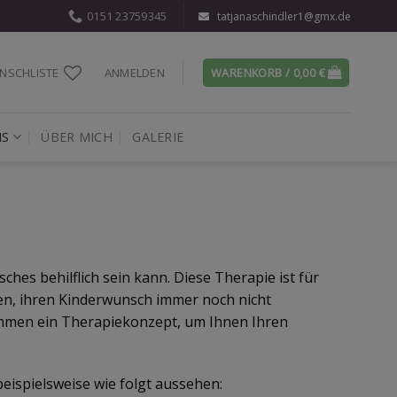
0151 23759345
tatjanaschindler1@gmx.de
NSCHLISTE
ANMELDEN
WARENKORB /
0,00
€
IS
ÜBER MICH
GALERIE
es behilflich sein kann. Diese Therapie ist für
en, ihren Kinderwunsch immer noch nicht
ammen ein Therapiekonzept, um Ihnen Ihren
ispielsweise wie folgt aussehen: