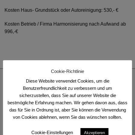
Kosten Haus- Grundstück oder Autoreinigung: 530,- €
Kosten Betrieb / Firma Harmonisierung nach Aufwand ab
996,-€
Cookie-Richtlinie
Diese Website verwendet Cookies, um die
KONTAKT
Benutzerfreundlichkeit zu verbessern und um
sicherzustellen, dass Sie auf unserer Website die
Tatjana Schindler
bestmögliche Erfahrung machen. Wir gehen davon aus, dass
Engelberstraße 4
das für Sie in Ordnung ist, aber Sie können die Verwendung
45663 Recklinghausen
von Cookies ablehnen, wenn Sie das wünschen sollten.
Du hast Fragen zu deiner Bestellung? Unser
Cookie-Einstellungen
Akzeptieren
Kundenservice hilft dir gerne weiter: