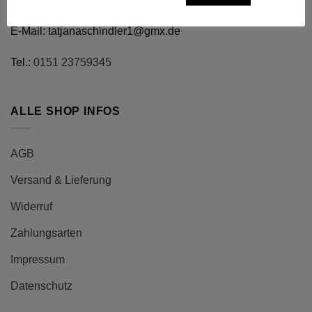
E-Mail:
tatjanaschindler1@gmx.de
Tel.:
0151 23759345
ALLE SHOP INFOS
AGB
Versand & Lieferung
Widerruf
Zahlungsarten
Impressum
Datenschutz