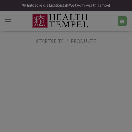
Skip
Entdecke die Lichtkristall-Welt vom Health Tempel
to
content
STARTSEITE
/
PRODUKTE
Auf die
Wunschliste