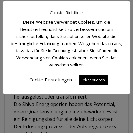
Sanftes Erlösen von Schatten, das dich bis
Cookie-Richtlinie
auf den tiefen Grund deiner Aura erfasst
Diese Website verwendet Cookies, um die
Sehr gut geeignet für Zeiten der
Benutzerfreundlichkeit zu verbessern und um
Veränderung, des Neubeginns und der
sicherzustellen, dass Sie auf unserer Website die
Intiationen im Leben
bestmögliche Erfahrung machen. Wir gehen davon aus,
dass das für Sie in Ordnung ist, aber Sie können die
Der mächtige Kristallengel „Kyrie Shiva“ bringt
Verwendung von Cookies ablehnen, wenn Sie das
dir die Energie der Transformation auf die
wünschen sollten.
höhere Ebene – von einer Dimension in die
andere. Die Energien werden angehoben bis in
Cookie-Einstellungen
Akzeptieren
den Mikrokosmos der Zellen – sanft,
verwandelnd. Schatten werden sanft
herausgelöst oder transformiert.
Die Shiva-Energieperlen haben das Potenzial,
einen Quantensprung in dir zu bewirken. Es ist
ein Reinigungsbad für alle deine Lichtkörper.
Der Erlösungsprozess – der Aufstiegsprozess