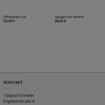
Elfenperlen-Set
Spiegel von Amenti
Auf die
Auf die
53,00
€
98,00
€
Wunschliste
Wunschliste
KONTAKT
Tatjana Schindler
Engelberstraße 4