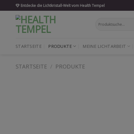
Skip
Entdecke die Lichtkristall-Welt vom Health Tempel
to
content
Suche
nach:
STARTSEITE
PRODUKTE
MEINE LICHTARBEIT
STARTSEITE
/
PRODUKTE