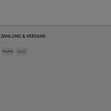
Drachen-Kugel
144,00
€
ZAHLUNG & VERSAND