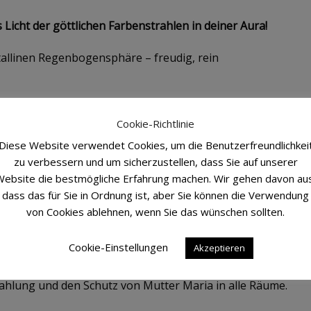
 Licht der göttlichen Farbenstrahlen in deiner Aura!
stallinen Regenbogensphäre – freudig, rein
Cookie-Richtlinie
Diese Website verwendet Cookies, um die Benutzerfreundlichkei
zu verbessern und um sicherzustellen, dass Sie auf unserer
on Mutter Maria“
ebsite die bestmögliche Erfahrung machen. Wir gehen davon au
dass das für Sie in Ordnung ist, aber Sie können die Verwendung
ura, den du gerade benötigst
von Cookies ablehnen, wenn Sie das wünschen sollten.
auber und verwandelt jeden Raum in die Schwingung der Reg
Cookie-Einstellungen
Akzeptieren
 Farben und Düfte, verbreitet eine kindlich reine und freudi
ahlung und den Schutz von Mutter Maria in alle Räume.