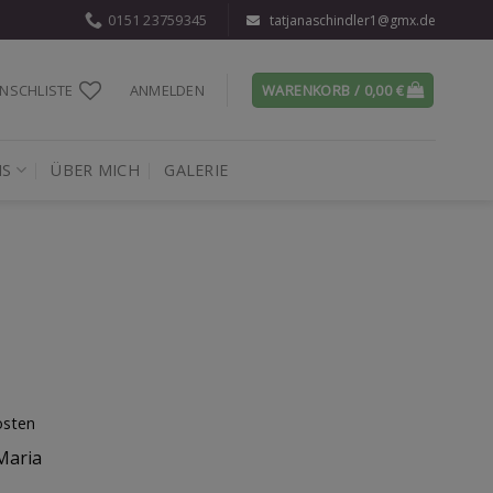
0151 23759345
tatjanaschindler1@gmx.de
NSCHLISTE
ANMELDEN
WARENKORB /
0,00
€
IS
ÜBER MICH
GALERIE
osten
Maria