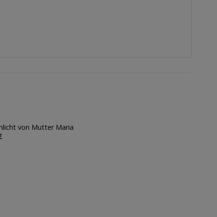
licht von Mutter Maria
Auf die
Auf die
€
Wunschliste
Wunschlist