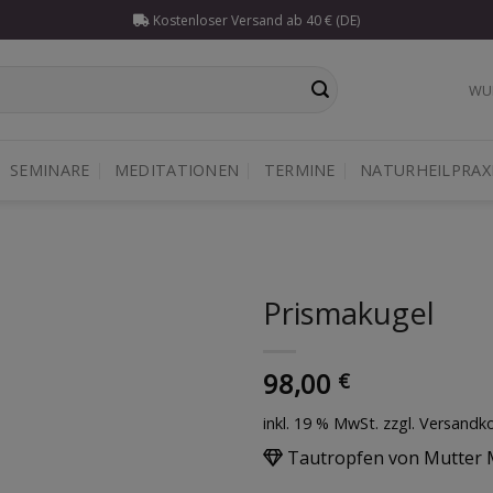
Kostenloser Versand ab 40 € (DE)
WU
SEMINARE
MEDITATIONEN
TERMINE
NATURHEILPRAX
Prismakugel
Auf die
98,00
Wunschliste
€
inkl. 19 % MwSt.
zzgl. Versandk
Tautropfen von Mutter 