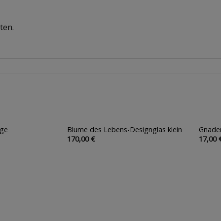
ten.
nge
Blume des Lebens-Designglas klein
Gnaden
Auf die
Auf die
170,00
€
17,00
Wunschliste
Wunschliste