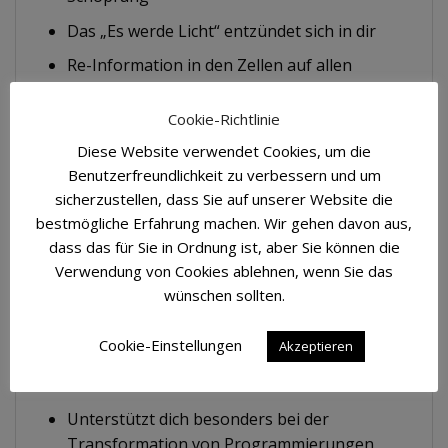
Das „Es werde Licht“ entzündet sich in dir
Re-Information in den Zellen auf allen
Ebenen
Cookie-Richtlinie
Erinnert die ganze Schöpfung – die
Atmosphäre, den Boden, dich selbst – an
Diese Website verwendet Cookies, um die
den perfekten, harmonischen und
Benutzerfreundlichkeit zu verbessern und um
sicherzustellen, dass Sie auf unserer Website die
natürlichen Zustand und führt alles ins
bestmögliche Erfahrung machen. Wir gehen davon aus,
Gleichgewicht, in die Harmonie und in die
dass das für Sie in Ordnung ist, aber Sie können die
Ordnung
Verwendung von Cookies ablehnen, wenn Sie das
Harmonisiert Energien, die aus der
wünschen sollten.
ursprünglichen (d. h. göttlichen) Ordnung
gefallen sind, z. B. Orte, die mit
Cookie-Einstellungen
Akzeptieren
unnatürlichen technischen Strahlungen
belastet sind
Unterstützt dich besonders bei der
Transformation von Programmierungen