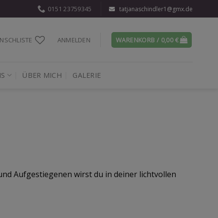
0151 23759345
tatjanaschindler1@gmx.de
NSCHLISTE
ANMELDEN
WARENKORB /
0,00
€
IS
ÜBER MICH
GALERIE
d Aufgestiegenen wirst du in deiner lichtvollen