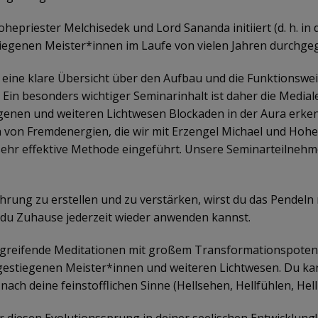
priester Melchisedek und Lord Sananda initiiert (d. h. in d
iegenen Meister*innen im Laufe von vielen Jahren durchge
u eine klare Übersicht über den Aufbau und die Funktionswe
. Ein besonders wichtiger Seminarinhalt ist daher die Medi
iegenen und weiteren Lichtwesen Blockaden in der Aura erke
ura von Fremdenergien, die wir mit Erzengel Michael und Ho
und sehr effektive Methode eingeführt. Unsere Seminarteilne
rung zu erstellen und zu verstärken, wirst du das Pendeln m
e du Zuhause jederzeit wieder anwenden kannst.
fgreifende Meditationen mit großem Transformationspoten
gestiegenen Meister*innen und weiteren Lichtwesen. Du ka
ch deine feinstofflichen Sinne (Hellsehen, Hellfühlen, He
r diesen Evolutionssprung in deiner seelischen Entwicklung!