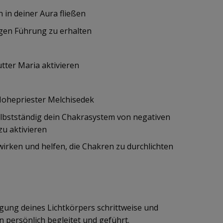
 in deiner Aura fließen
igen Führung zu erhalten
tter Maria aktivieren
Hohepriester Melchisedek
elbstständig dein Chakrasystem von negativen
zu aktivieren
 wirken und helfen, die Chakren zu durchlichten
ngung deines Lichtkörpers schrittweise und
 persönlich begleitet und geführt.