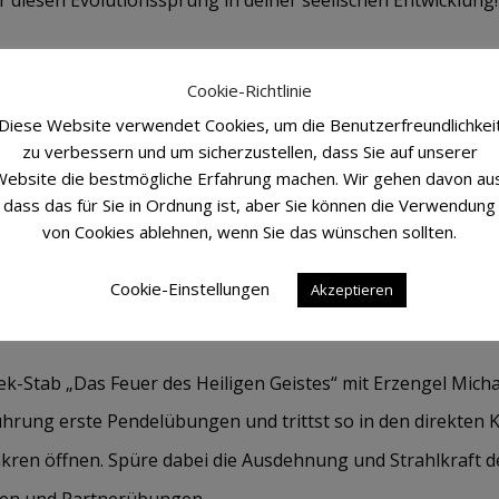
ung werden von vielen Teilnehmer*innen beruflich oder nebe
Cookie-Richtlinie
on den Litios-Seminarleiter*innen praktisch geprüft und um
Diese Website verwendet Cookies, um die Benutzerfreundlichkei
zu verbessern und um sicherzustellen, dass Sie auf unserer
t.
ebsite die bestmögliche Erfahrung machen. Wir gehen davon au
dass das für Sie in Ordnung ist, aber Sie können die Verwendung
gel Metatron über die Diamant-Lichtpriester*in 
von Cookies ablehnen, wenn Sie das wünschen sollten.
, dein wahres Lichtpotenzial zu entfalten und es d
gechannelt von Kyria Deva
Cookie-Einstellungen
Akzeptieren
k-Stab „Das Feuer des Heiligen Geistes“ mit Erzengel Mich
hrung erste Pendelübungen und trittst so in den direkten 
akren öffnen. Spüre dabei die Ausdehnung und Strahlkraft de
eben und Partnerübungen