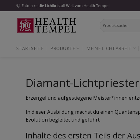
Skip
Entdecke die Lichtkristall-Welt vom Health Tempel
to
content
Suche
nach:
STARTSEITE
PRODUKTE
MEINE LICHTARBEIT
Diamant-Lichtpriester
Erzengel und aufgestiegene Meister*innen entzün
In dieser Ausbildung machst du einen Quantensp
Evolution begleitet und geführt.
Inhalte des ersten Teils der Au